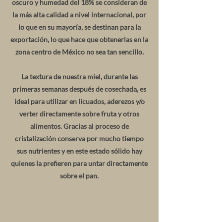
oscuro y humedad del 18% se consideran de
la más alta calidad a nivel internacional, por
lo que en su mayoría, se destinan para la
exportación, lo que hace que obtenerlas en la
zona centro de México no sea tan sencillo.
La textura de nuestra miel, durante las
primeras semanas después de cosechada, es
ideal para utilizar en licuados, aderezos y/o
verter directamente sobre fruta y otros
alimentos. Gracias al proceso de
cristalización conserva por mucho tiempo
sus nutrientes y en este estado sólido hay
quienes la prefieren para untar directamente
sobre el pan.