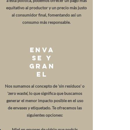
a esta política, podemos ofrecer un pago más
equitativo al productor y un precio más justo
al consumidor final, fomentando así un
consumo más responsable.
Enva
se y
gran
el
Nos sumamos al concepto de 'sin residuos' o
'zero waste', lo que significa que buscamos
generar el menor impacto posible en el uso
de envases y etiquetado. Te ofrecemos las
siguientes opciones:
Miel en envases de vidrio que podrás