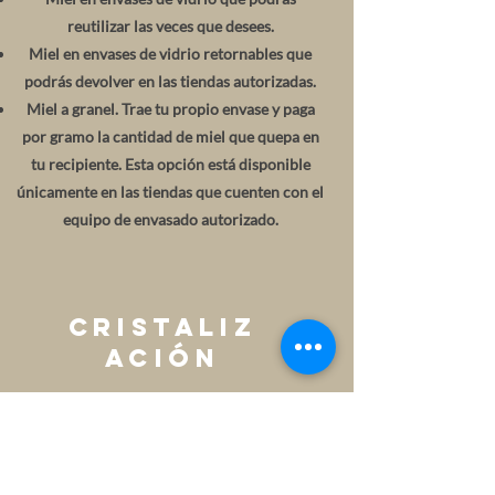
reutilizar las veces que desees.
Miel en envases de vidrio retornables que
podrás devolver en las tiendas autorizadas.
Miel a granel. Trae tu propio envase y paga
por gramo la cantidad de miel que quepa en
tu recipiente. Esta opción está disponible
únicamente en las tiendas que cuenten con el
equipo de envasado autorizado.
Cristaliz
ación
La cristalización es un proceso
absolutamente natural de la miel, y eso no
significa un deterioro, menor calidad o
pérdida de sus propiedades nutritivas; al