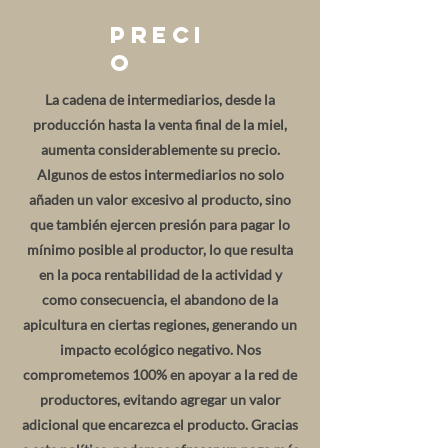
Preci
o
La cadena de intermediarios, desde la
producción hasta la venta final de la miel,
aumenta considerablemente su precio.
Algunos de estos intermediarios no solo
añaden un valor excesivo al producto, sino
que también ejercen presión para pagar lo
mínimo posible al productor, lo que resulta
en la poca rentabilidad de la actividad y
como consecuencia, el abandono de la
apicultura en ciertas regiones, generando un
impacto ecológico negativo. Nos
comprometemos 100% en apoyar a la red de
productores, evitando agregar un valor
adicional que encarezca el producto. Gracias