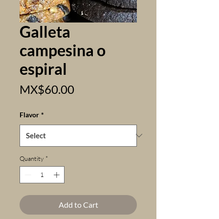
Galleta
campesina o
espiral
Price
MX$60.00
Flavor
*
Quantity
*
Add to Cart