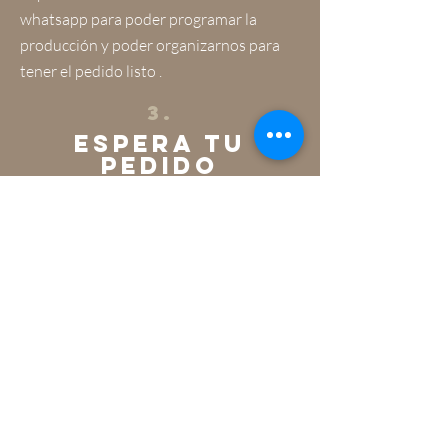
whatsapp
para poder programar la
producción y poder organizarnos para
tener el pedido listo .
3.
EsPERA TU
PEDIDO
Tu pedido ya está trabajando! Justo
antes de hacer el envío te contactaremos
para confirmar que habrá alguien que
pueda recibirlo. Una vez que lo tengas,
confírmanos de recibido.
Hacemos entregas de Martes a
Viernes de 11 am a 6 pm.
- Realiza tu pedido
- Te confirmaremos cuando esté listo
- Puedes recogerlo o enviar por él con